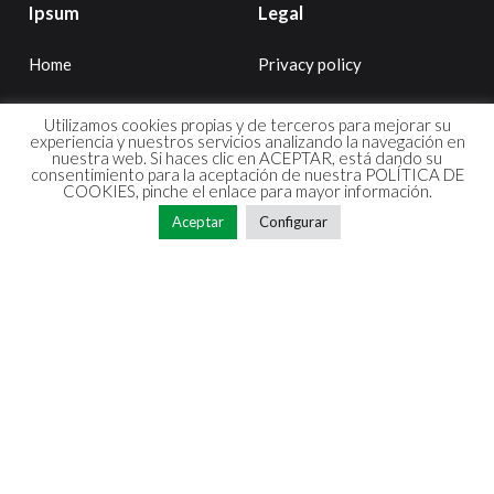
Ipsum
Legal
Home
Privacy policy
About us
Cookies policy
Utilizamos cookies propias y de terceros para mejorar su
experiencia y nuestros servicios analizando la navegación en
nuestra web. Si haces clic en ACEPTAR, está dando su
Services
consentimiento para la aceptación de nuestra
POLÍTICA DE
COOKIES
, pinche el enlace para mayor información.
Certificates
Aceptar
Configurar
Clients
News
Síguenos